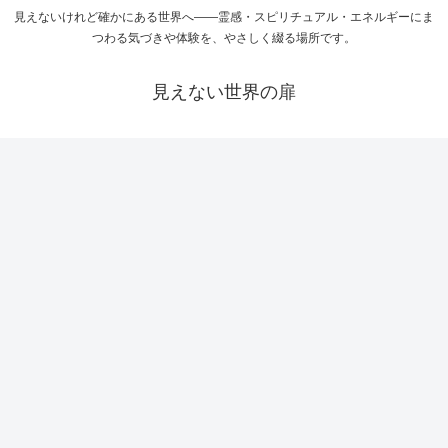
見えないけれど確かにある世界へ――霊感・スピリチュアル・エネルギーにま
つわる気づきや体験を、やさしく綴る場所です。
見えない世界の扉