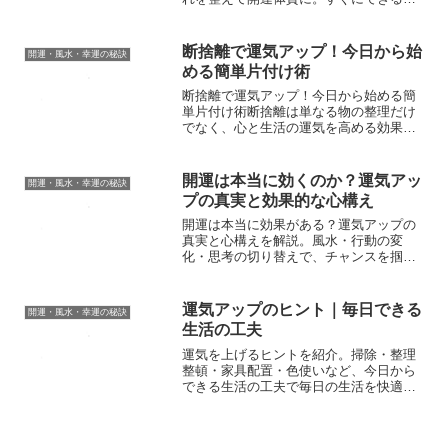
法を解説！
断捨離で運気アップ！今日から始
開運・風水・幸運の秘訣
める簡単片付け術
断捨離で運気アップ！今日から始める簡
単片付け術断捨離は単なる物の整理だけ
でなく、心と生活の運気を高める効果が
期待されています。不要なものを手放す
ことで、本当に大切な物や快適な空間が
見えてきます。その結果、空間に新しい
開運は本当に効くのか？運気アッ
開運・風水・幸運の秘訣
運気や良いエネルギーを呼...
プの真実と効果的な心構え
開運は本当に効果がある？運気アップの
真実と心構えを解説。風水・行動の変
化・思考の切り替えで、チャンスを掴む
方法とは？
運気アップのヒント｜毎日できる
開運・風水・幸運の秘訣
生活の工夫
運気を上げるヒントを紹介。掃除・整理
整頓・家具配置・色使いなど、今日から
できる生活の工夫で毎日の生活を快適に
し、自然に運気を改善する方法を解説し
ます。