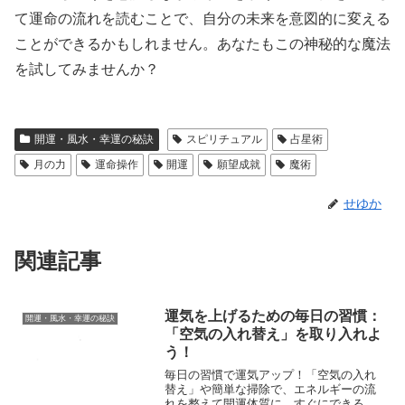
て運命の流れを読むことで、自分の未来を意図的に変える
ことができるかもしれません。あなたもこの神秘的な魔法
を試してみませんか？
開運・風水・幸運の秘訣
スピリチュアル
占星術
月の力
運命操作
開運
願望成就
魔術
せゆか
関連記事
運気を上げるための毎日の習慣：
開運・風水・幸運の秘訣
「空気の入れ替え」を取り入れよ
う！
毎日の習慣で運気アップ！「空気の入れ
替え」や簡単な掃除で、エネルギーの流
れを整えて開運体質に。すぐにできる方