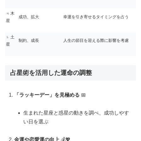
♃ 木
成功、拡大
幸運を引き寄せるタイミングを占う
星
♄ 土
制約、成長
人生の節目を迎える際に影響を考慮
星
占星術を活用した運命の調整
「ラッキーデー」を見極める
📅
生まれた星座と惑星の動きを調べ、成功しやす
い日を選ぶ
金運や恋愛運の向上
💰💖