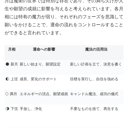
月は魔術の世界では特別な存在であり、その満ち欠けが人
生や願望の成就に影響を与えると考えられています。各月
相には特有の魔力が宿り、それぞれのフェーズを意識して
願いをかけることで、運命の流れをコントロールすること
ができると言われています。
月相
運命への影響
魔法の活用法
🌑 新月
新しい始まり、願望設定
新しい計画を立て、決意を書く
🌓 上弦
成長、変化のサポート
目標を実行し、自信を強める
🌕 満月
エネルギーの頂点、願望成就
キャンドル魔法、成功の儀式
🌗 下弦
手放し、浄化
不要なものを捨て、再生する