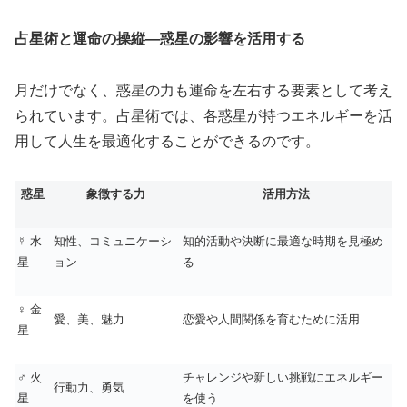
占星術と運命の操縦—惑星の影響を活用する
月だけでなく、惑星の力も運命を左右する要素として考え
られています。占星術では、各惑星が持つエネルギーを活
用して人生を最適化することができるのです。
惑星
象徴する力
活用方法
☿ 水
知性、コミュニケーシ
知的活動や決断に最適な時期を見極め
星
ョン
る
♀ 金
愛、美、魅力
恋愛や人間関係を育むために活用
星
♂ 火
チャレンジや新しい挑戦にエネルギー
行動力、勇気
星
を使う