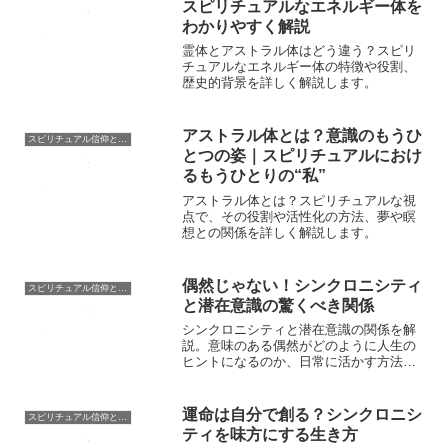
スピリチュアルなエネルギー体を
わかりやすく解説
霊体とアストラル体はどう違う？スピリ
チュアルなエネルギー体の特徴や役割、
歴史的背景を詳しく解説します。
アストラル体とは？意識のもうひ
スピリチュアル信仰と霊的探究
とつの姿｜スピリチュアルにおけ
るもうひとりの“私”
アストラル体とは？スピリチュアルな視
点で、その役割や活性化の方法、夢や瞑
想との関係を詳しく解説します。
偶然じゃない！シンクロニシティ
スピリチュアル信仰と霊的探究
と潜在意識の驚くべき関係
シンクロニシティと潜在意識の関係を解
説。意味のある偶然がどのように人生の
ヒントになるのか、日常に活かす方法を
紹介！
運命は自分で創る？シンクロニシ
スピリチュアル信仰と霊的探究
ティを味方にする生き方