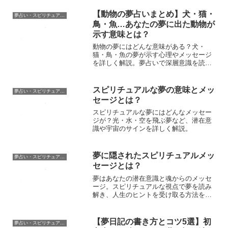
【動物の夢占いまとめ】犬・猫・
夢占い・スピリチュアル辞典
鳥・魚…あなたの夢に出た動物が
示す意味とは？
動物の夢にはどんな意味がある？犬・
猫・鳥・魚の夢が示す心理やメッセージ
を詳しく解説。夢占いで深層意識を読み
解こう！
スピリチュアルな夢の意味とメッ
夢占い・スピリチュアル辞典
セージとは？
スピリチュアルな夢にはどんなメッセー
ジが？光・水・空を飛ぶ夢など、潜在意
識や宇宙のサインを詳しく解説。
夢に隠されたスピリチュアルメッ
夢占い・スピリチュアル辞典
セージとは？
夢はあなたの潜在意識と魂からのメッセ
ージ。スピリチュアルな視点で夢を読み
解き、人生のヒントを受け取る方法を詳
しく解説！
【夢日記の書き方とコツ5選】初
夢占い・スピリチュアル辞典