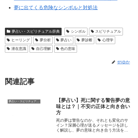
夢に出てくる危険なシンボルと対処法
夢占い・スピリチュアル辞典
シンボル
スピリチュアル
ヒーリング
夢分析
夢占い
夢診断
心理学
潜在意識
自己理解
色の意味
せゆか
関連記事
【夢占い】死に関する警告夢の意
夢占い・スピリチュアル辞典
味とは？｜不安の正体と向き合い
方
死の夢は警告なのか、それとも変化のサ
イン？深層心理が送るメッセージを詳し
く解説し、夢の意味と向き合う方法を紹
介。