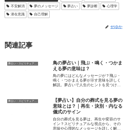
不安解消
夢のメッセージ
夢占い
夢診断
心理学
潜在意識
自己理解
せゆか
関連記事
鳥の夢占い｜飛ぶ・鳴く・つかま
夢占い・スピリチュアル辞典
える夢の意味は？
鳥の夢にはどんなメッセージが？飛ぶ・
鳴く・つかまえる夢が示す意味を詳しく
解説。夢占いで人生のヒントを見つけよ
う！
【夢占い】自分の葬式を見る夢の
夢占い・スピリチュアル辞典
意味とは？｜再生・決別・内なる
儀式のサイン
自分の葬式を見る夢は、再生や変容のサ
イン？スピリチュアルな視点から、その
意味や心理的なメッセージを詳しく解説