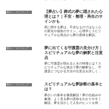
します。
【夢占い】葬式の夢に隠された心
夢占い・スピリチュアル辞典
理とは？｜不安・整理・再生のサ
インかも
死に関する夢は、不吉なものではなく心
の変化や成長のサイン。心理学とスピリ
チュアルな視点から夢の意味を解説。
夢に出てくる守護霊の見分け方｜
夢占い・スピリチュアル辞典
スピリチュアルな夢の解釈と注意
点
夢に守護霊が現れるときの特徴とは？ス
ピリチュアルな視点で夢の解釈をし、守
護霊とつながる方法や注意点を詳しく解
説。
スピリチュアルな夢診断の基本と
夢占い・スピリチュアル辞典
は？
夢占いの基本を徹底解説！夢の仕組みや
象徴、よく見る夢の意味をわかりやすく
解説。夢を活かして人生のヒントを得よ
う！