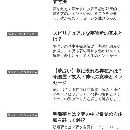
す方法
夢を覚えて活かすには夢日記が効果的！
書き方のポイントや続けるコツを紹介
し、夢からのメッセージを受け取る方法
を解説します。
スピリチュアルな夢診断の基本と
夢占い・スピリチュアル辞典
は？
夢占いの基本を徹底解説！夢の仕組みや
象徴、よく見る夢の意味をわかりやすく
解説。夢を活かして人生のヒントを得よ
う！
【夢占い】夢に現れる存在とは？
夢占い・スピリチュアル辞典
守護霊・故人・神仏の意味とメッ
セージ
夢に出てくる存在は守護霊・故人・神仏
かも？スピリチュアルな夢の解釈とメッ
セージの受け取り方を詳しく解説しま
す。
明晰夢とは？夢の中で目覚める体
夢占い・スピリチュアル辞典
験を詳しく解説
明晰夢とは？夢を自覚し、コントロール