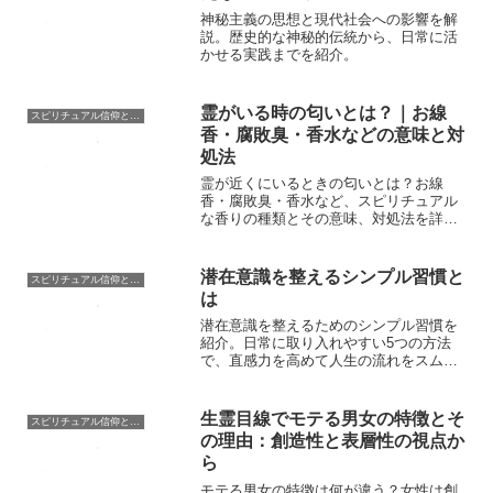
神秘主義の思想と現代社会への影響を解
説。歴史的な神秘的伝統から、日常に活
かせる実践までを紹介。
霊がいる時の匂いとは？｜お線
スピリチュアル信仰と霊的探究
香・腐敗臭・香水などの意味と対
処法
霊が近くにいるときの匂いとは？お線
香・腐敗臭・香水など、スピリチュアル
な香りの種類とその意味、対処法を詳し
く解説。
潜在意識を整えるシンプル習慣と
スピリチュアル信仰と霊的探究
は
潜在意識を整えるためのシンプル習慣を
紹介。日常に取り入れやすい5つの方法
で、直感力を高めて人生の流れをスムー
ズに！
生霊目線でモテる男女の特徴とそ
スピリチュアル信仰と霊的探究
の理由：創造性と表層性の視点か
ら
モテる男女の特徴は何が違う？女性は創