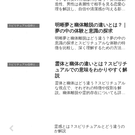
造性、男性は表層性で相手を見る恋愛心
理を解説し、自信や清潔感が与える影響
に迫ります。
明晰夢と幽体離脱の違いとは？｜
スピリチュアル信仰と霊的探究
夢の中の体験と意識の探求
明晰夢と幽体離脱はどう違う？夢の中の
意識の探求とスピリチュアルな体験の特
徴を比較し、深く理解するための方法を
解説します。
霊体と幽体の違いとは？スピリチ
スピリチュアル信仰と霊的探究
ュアルでの意味をわかりやすく解
説
霊体と幽体はどう違う？スピリチュアル
な視点で、それぞれの特徴や役割を解
説。幽体離脱や霊的存在についても詳し
く紹介！
霊感とは？スピリチュアルとどう違うの
か解説