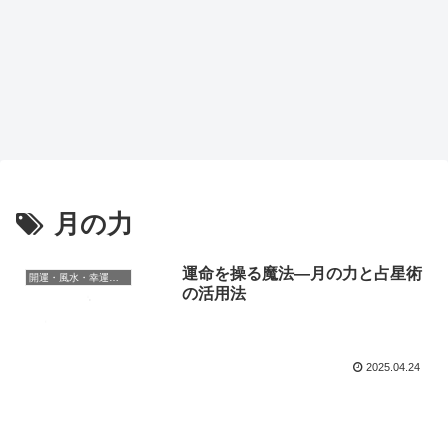
月の力
運命を操る魔法—月の力と占星術
開運・風水・幸運の秘訣
の活用法
2025.04.24