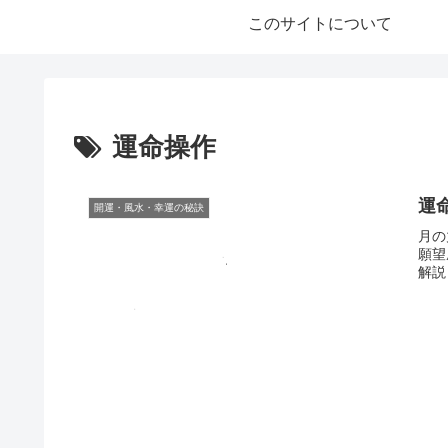
このサイトについて
運命操作
運
開運・風水・幸運の秘訣
月の
願望
解説